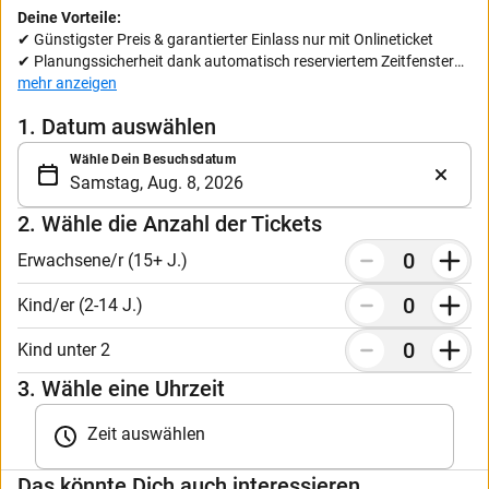
Deine Vorteile:
✔ Günstigster Preis & garantierter Einlass nur mit Onlineticket
✔ Planungssicherheit dank automatisch reserviertem Zeitfenster
✔ Kostenfreies, flexibles Umbuchen (du kannst dein Besuchsdatum
mehr anzeigen
selbstständig 1 Mal umbuchen)
1. Datum auswählen
✔ Mobiles Ticket (zeige das Ticket auf einem mobilen Gerät oder als
Ausdruck vor)
Wähle Dein Besuchsdatum
Bitte beachte, dass Kinder unter 15 Jahren von einem/r
Erwachsenen begleitet werden müssen.
2. Wähle die Anzahl der Tickets
Erwachsene/r (15+ J.)
Kind/er (2-14 J.)
Kind unter 2
3. Wähle eine Uhrzeit
Zeit auswählen
Das könnte Dich auch interessieren